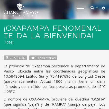
Toggle
navigation
¡OXAPAMPA FENOMENAL
TE DA LA BIENVENIDA!
Hotel
2022-06-02
0 comentarios
La provincia de Oxapampa pertenece al departamento de
Pasco. Ubicada entre las coordenadas geográficas de
10.5848094 Latitud Sur y 75.4197696 de Longitud Oeste
(aproximadamente). Altitud 1800 msnm. tiene un clima
húmedo y semi-cálido, con temperaturas promedio de 15°C
a 25°C.
El nombre de OXAPAMPA, proviene del quechua “OCSHA”
(que significa “paja”) y de “PAMPA” (pampa de paja). Los