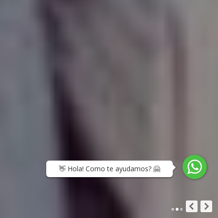
👋 Hola! Como te ayudamos? 🤗