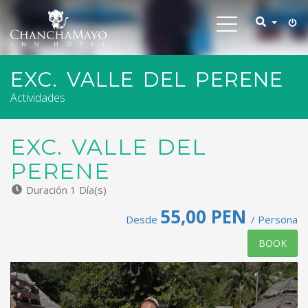
Toggle
navigation
EXC. VALLE DEL PERENE
Actividades
EXC. VALLE DEL
PERENE
Duración 1 Día(s)
55,00 PEN
Desde
/ Persona
BOOK