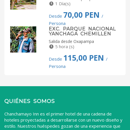
1 Día(s)
70,00 PEN
Desde
/
Persona
EXC. PARQUE NACIONAL
YANCHAGA CHEMILLEN
Salida desde Oxapampa
5 hora (s)
115,00 PEN
Desde
/
Persona
QUIÉNES SOMOS
Chanchamayo Inn es el primer hotel de una cadena de
hoteles proyectadas a desarrollarse con un nuevo diseño y
estilo. Nuestros huéspedes gozan de una experiencia que