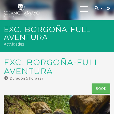
Toggle
navigation
EXC. BORGOÑA-FULL
AVENTURA
Actividades
EXC. BORGOÑA-FULL
AVENTURA
Duración 5 hora (s)
BOOK