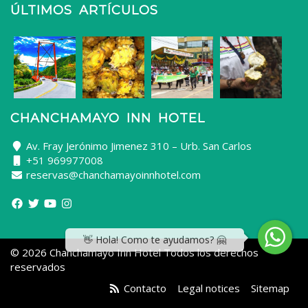
ÚLTIMOS ARTÍCULOS
CHANCHAMAYO INN HOTEL
Av. Fray Jerónimo Jimenez 310 – Urb. San Carlos
+51 969977008
reservas@chanchamayoinnhotel.com
👋 Hola! Como te ayudamos? 🤗
© 2026 Chanchamayo Inn Hotel Todos los derechos
reservados
Contacto
Legal notices
Sitemap