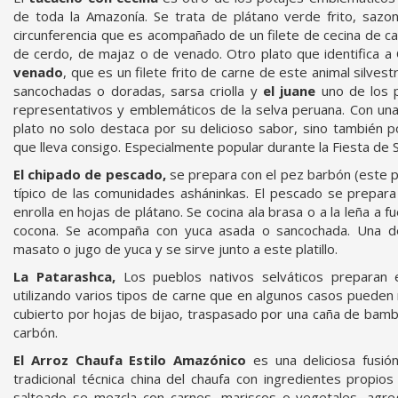
de toda la Amazonía. Se trata de plátano verde frito, sa
circunferencia que es acompañado de un filete de cecina de c
de cerdo, de majaz o de venado. Otro plato que identifica 
venado
, que es un filete frito de carne de este animal silve
sancochadas o doradas, sarsa criolla y
el juane
uno de los p
representativos y emblemáticos de la selva peruana. Con una 
plato no solo destaca por su delicioso sabor, sino también po
que lleva consigo. Especialmente popular durante la Fiesta de S
El chipado
de pescado,
se prepara con el pez barbón (este pe
típico de las comunidades asháninkas. El pescado se prepara 
enrolla en hojas de plátano. Se cocina ala brasa o a la leña a f
cocona. Se acompaña con yuca asada o sancochada. Una de
masato o jugo de yuca y se sirve junto a este platillo.
La Patarashca,
Los pueblos nativos selváticos preparan e
utilizando varios tipos de carne que en algunos casos pueden 
cubierto por hojas de bijao, traspasado por una caña de bamb
carbón.
El Arroz Chaufa Estilo Amazónico
es una deliciosa fusió
tradicional técnica china del chaufa con ingredientes propios
salteado se mezcla con carnes, mariscos o vegetales, agr