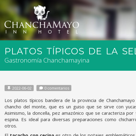
PLATOS TÍPICOS DE LA S
Gastronomía Chanchamayina
2022-06-02
0 comentarios
Los platos típicos bandera de la provincia de Chanchamay
chancho del monte, que es un guiso que se sirve con yucas 
Asimismo, la doncella, pez amazónico que se caracteriza por
espina. Es ideal para diversas preparaciones como chicharrón
otros.
El
tacacho con cecina
es otro de los potajes emblemáticos