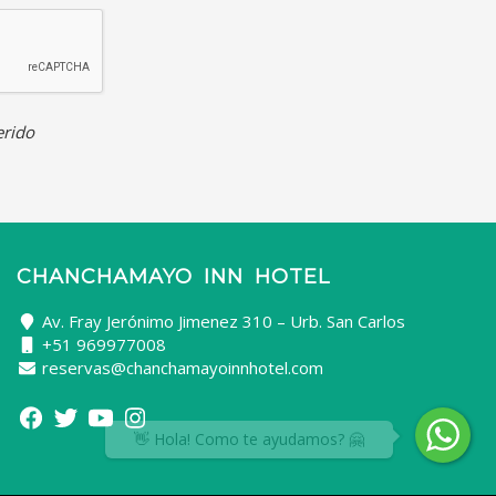
rido
CHANCHAMAYO INN HOTEL
Av. Fray Jerónimo Jimenez 310 – Urb. San Carlos
+51 969977008
reservas@chanchamayoinnhotel.com
👋 Hola! Como te ayudamos? 🤗