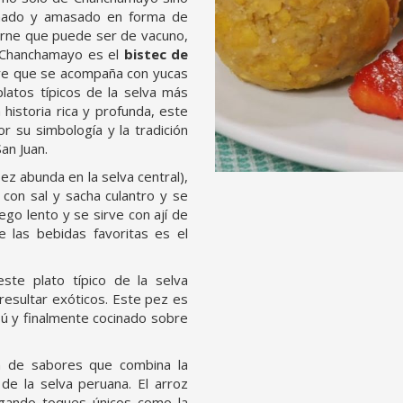
zonado y amasado en forma de
arne que puede ser de vacuno,
a Chanchamayo es el
bistec de
stre que se acompaña con yucas
latos típicos de la selva más
historia rica y profunda, este
r su simbología y la tradición
an Juan.
z abunda en la selva central),
con sal y sacha culantro y se
uego lento y se sirve con ají de
 las bebidas favoritas es el
ste plato típico de la selva
resultar exóticos. Este pez es
ú y finalmente cocinado sobre
n de sabores que combina la
 de la selva peruana. El arroz
egando toques únicos como la