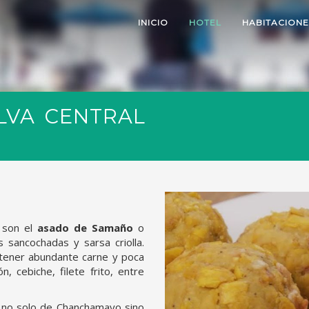
INICIO
HOTEL
HABITACIONE
ELVA CENTRAL
o son el
asado de Samaño
o
sancochadas y sarsa criolla.
 tener abundante carne y poca
, cebiche, filete frito, entre
 no solo de Chanchamayo sino